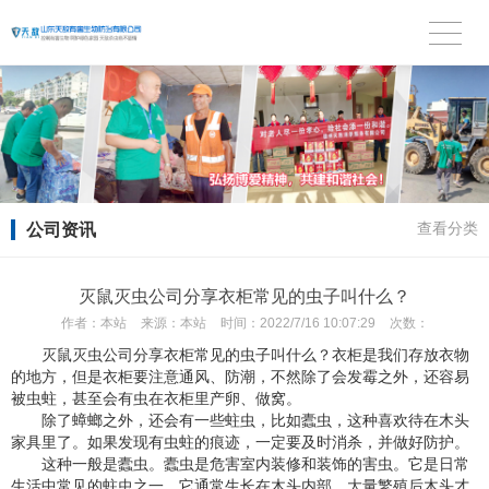
公司资讯
查看分类
灭鼠灭虫公司分享衣柜常见的虫子叫什么？
作者：
本站
来源：
本站
时间：
2022/7/16 10:07:29
次数：
灭鼠灭虫公司分享衣柜常见的虫子叫什么？衣柜是我们存放衣物
的地方，但是衣柜要注意通风、防潮，不然除了会发霉之外，还容易
被虫蛀，甚至会有虫在衣柜里产卵、做窝。
除了蟑螂之外，还会有一些蛀虫，比如蠹虫，这种喜欢待在木头
家具里了。如果发现有虫蛀的痕迹，一定要及时消杀，并做好防护。
这种一般是蠹虫。蠹虫是危害室内装修和装饰的害虫。它是日常
生活中常见的蛀虫之一。它通常生长在木头内部，大量繁殖后木头才