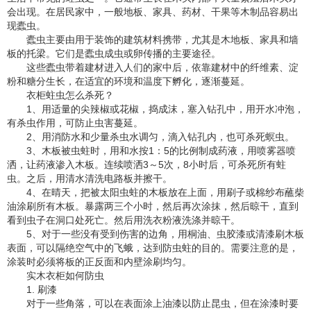
会出现。在居民家中，一般地板、家具、药材、干果等木制品容易出
现蠹虫。
蠹虫主要由用于装饰的建筑材料携带，尤其是木地板、家具和墙
板的托梁。它们是蠹虫成虫或卵传播的主要途径。
这些蠹虫带着建材进入人们的家中后，依靠建材中的纤维素、淀
粉和糖分生长，在适宜的环境和温度下孵化，逐渐蔓延。
衣柜蛀虫怎么杀死？
1、用适量的尖辣椒或花椒，捣成沫，塞入钻孔中，用开水冲泡，
有杀虫作用，可防止虫害蔓延。
2、用消防水和少量杀虫水调匀，滴入钻孔内，也可杀死螟虫。
3、木板被虫蛀时，用和水按1：5的比例制成药液，用喷雾器喷
洒，让药液渗入木板。连续喷洒3～5次，8小时后，可杀死所有蛀
虫。之后，用清水清洗电路板并擦干。
4、在晴天，把被太阳虫蛀的木板放在上面，用刷子或棉纱布蘸柴
油涂刷所有木板。暴露两三个小时，然后再次涂抹，然后晾干，直到
看到虫子在洞口处死亡。然后用洗衣粉液洗涤并晾干。
5、对于一些没有受到伤害的边角，用桐油、虫胶漆或清漆刷木板
表面，可以隔绝空气中的飞蛾，达到防虫蛀的目的。需要注意的是，
涂装时必须将板的正反面和内壁涂刷均匀。
实木衣柜如何防虫
1. 刷漆
对于一些角落，可以在表面涂上油漆以防止昆虫，但在涂漆时要